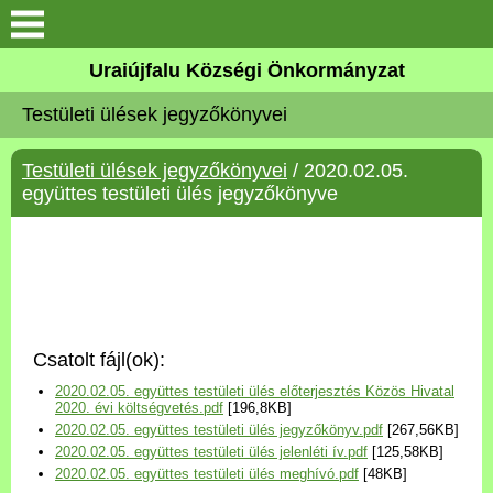
Köszöntő
Uraiújfalu Községi Önkormányzat
Testületi ülések jegyzőkönyvei
Elérhetőségek
Testületi ülések jegyzőkönyvei
/ 2020.02.05.
Uraiújfalu
együttes testületi ülés jegyzőkönyve
Önkormányzat
Közös Önkormányzati
Hivatal
Csatolt fájl(ok):
Választási információk
2020.02.05. együttes testületi ülés előterjesztés Közös Hivatal
2020. évi költségvetés.pdf
[196,8KB]
2020.02.05. együttes testületi ülés jegyzőkönyv.pdf
[267,56KB]
Versenyképes Járások
2020.02.05. együttes testületi ülés jelenléti ív.pdf
[125,58KB]
Program
2020.02.05. együttes testületi ülés meghívó.pdf
[48KB]