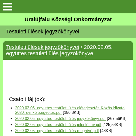
Köszöntő
Uraiújfalu Községi Önkormányzat
Testületi ülések jegyzőkönyvei
Elérhetőségek
Testületi ülések jegyzőkönyvei
/ 2020.02.05.
Uraiújfalu
együttes testületi ülés jegyzőkönyve
Önkormányzat
Közös Önkormányzati
Hivatal
Csatolt fájl(ok):
Választási információk
2020.02.05. együttes testületi ülés előterjesztés Közös Hivatal
2020. évi költségvetés.pdf
[196,8KB]
2020.02.05. együttes testületi ülés jegyzőkönyv.pdf
[267,56KB]
Versenyképes Járások
2020.02.05. együttes testületi ülés jelenléti ív.pdf
[125,58KB]
Program
2020.02.05. együttes testületi ülés meghívó.pdf
[48KB]