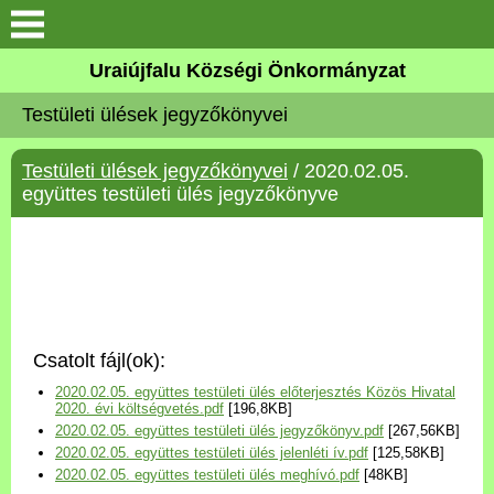
Köszöntő
Uraiújfalu Községi Önkormányzat
Testületi ülések jegyzőkönyvei
Elérhetőségek
Testületi ülések jegyzőkönyvei
/ 2020.02.05.
Uraiújfalu
együttes testületi ülés jegyzőkönyve
Önkormányzat
Közös Önkormányzati
Hivatal
Csatolt fájl(ok):
Választási információk
2020.02.05. együttes testületi ülés előterjesztés Közös Hivatal
2020. évi költségvetés.pdf
[196,8KB]
2020.02.05. együttes testületi ülés jegyzőkönyv.pdf
[267,56KB]
Versenyképes Járások
2020.02.05. együttes testületi ülés jelenléti ív.pdf
[125,58KB]
Program
2020.02.05. együttes testületi ülés meghívó.pdf
[48KB]