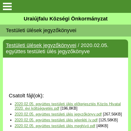
Köszöntő
Uraiújfalu Községi Önkormányzat
Testületi ülések jegyzőkönyvei
Elérhetőségek
Testületi ülések jegyzőkönyvei
/ 2020.02.05.
Uraiújfalu
együttes testületi ülés jegyzőkönyve
Önkormányzat
Közös Önkormányzati
Hivatal
Csatolt fájl(ok):
Választási információk
2020.02.05. együttes testületi ülés előterjesztés Közös Hivatal
2020. évi költségvetés.pdf
[196,8KB]
2020.02.05. együttes testületi ülés jegyzőkönyv.pdf
[267,56KB]
Versenyképes Járások
2020.02.05. együttes testületi ülés jelenléti ív.pdf
[125,58KB]
Program
2020.02.05. együttes testületi ülés meghívó.pdf
[48KB]