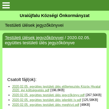
Köszöntő
Uraiújfalu Községi Önkormányzat
Testületi ülések jegyzőkönyvei
Elérhetőségek
Testületi ülések jegyzőkönyvei
/ 2020.02.05.
Uraiújfalu
együttes testületi ülés jegyzőkönyve
Önkormányzat
Közös Önkormányzati
Hivatal
Csatolt fájl(ok):
Választási információk
2020.02.05. együttes testületi ülés előterjesztés Közös Hivatal
2020. évi költségvetés.pdf
[196,8KB]
2020.02.05. együttes testületi ülés jegyzőkönyv.pdf
[267,56KB]
Versenyképes Járások
2020.02.05. együttes testületi ülés jelenléti ív.pdf
[125,58KB]
Program
2020.02.05. együttes testületi ülés meghívó.pdf
[48KB]