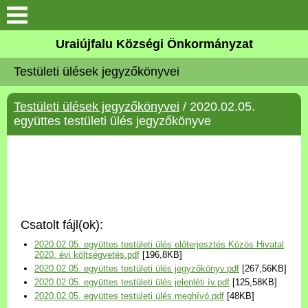
Köszöntő
Uraiújfalu Községi Önkormányzat
Testületi ülések jegyzőkönyvei
Elérhetőségek
Testületi ülések jegyzőkönyvei
/ 2020.02.05.
Uraiújfalu
együttes testületi ülés jegyzőkönyve
Önkormányzat
Közös Önkormányzati
Hivatal
Csatolt fájl(ok):
Választási információk
2020.02.05. együttes testületi ülés előterjesztés Közös Hivatal
2020. évi költségvetés.pdf
[196,8KB]
2020.02.05. együttes testületi ülés jegyzőkönyv.pdf
[267,56KB]
Versenyképes Járások
2020.02.05. együttes testületi ülés jelenléti ív.pdf
[125,58KB]
Program
2020.02.05. együttes testületi ülés meghívó.pdf
[48KB]