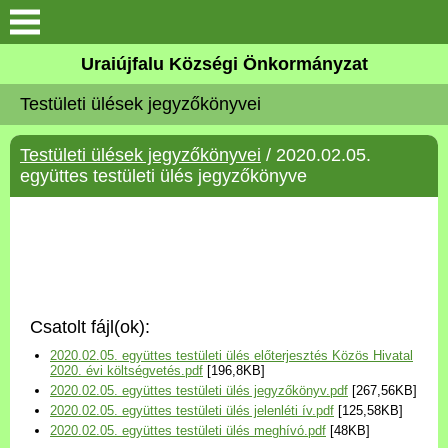
Köszöntő
Uraiújfalu Községi Önkormányzat
Testületi ülések jegyzőkönyvei
Elérhetőségek
Testületi ülések jegyzőkönyvei
/ 2020.02.05.
Uraiújfalu
együttes testületi ülés jegyzőkönyve
Önkormányzat
Közös Önkormányzati
Hivatal
Csatolt fájl(ok):
Választási információk
2020.02.05. együttes testületi ülés előterjesztés Közös Hivatal
2020. évi költségvetés.pdf
[196,8KB]
2020.02.05. együttes testületi ülés jegyzőkönyv.pdf
[267,56KB]
Versenyképes Járások
2020.02.05. együttes testületi ülés jelenléti ív.pdf
[125,58KB]
Program
2020.02.05. együttes testületi ülés meghívó.pdf
[48KB]