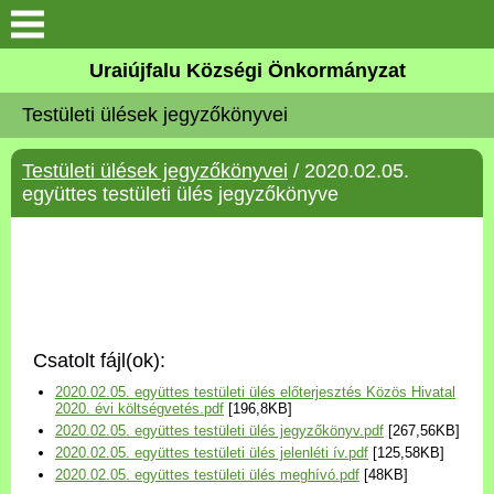
Köszöntő
Uraiújfalu Községi Önkormányzat
Testületi ülések jegyzőkönyvei
Elérhetőségek
Testületi ülések jegyzőkönyvei
/ 2020.02.05.
Uraiújfalu
együttes testületi ülés jegyzőkönyve
Önkormányzat
Közös Önkormányzati
Hivatal
Csatolt fájl(ok):
Választási információk
2020.02.05. együttes testületi ülés előterjesztés Közös Hivatal
2020. évi költségvetés.pdf
[196,8KB]
2020.02.05. együttes testületi ülés jegyzőkönyv.pdf
[267,56KB]
Versenyképes Járások
2020.02.05. együttes testületi ülés jelenléti ív.pdf
[125,58KB]
Program
2020.02.05. együttes testületi ülés meghívó.pdf
[48KB]