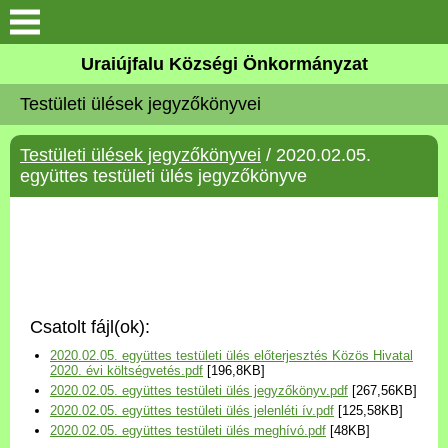
Köszöntő
Uraiújfalu Községi Önkormányzat
Testületi ülések jegyzőkönyvei
Elérhetőségek
Testületi ülések jegyzőkönyvei
/ 2020.02.05.
Uraiújfalu
együttes testületi ülés jegyzőkönyve
Önkormányzat
Közös Önkormányzati
Hivatal
Csatolt fájl(ok):
Választási információk
2020.02.05. együttes testületi ülés előterjesztés Közös Hivatal
2020. évi költségvetés.pdf
[196,8KB]
2020.02.05. együttes testületi ülés jegyzőkönyv.pdf
[267,56KB]
Versenyképes Járások
2020.02.05. együttes testületi ülés jelenléti ív.pdf
[125,58KB]
Program
2020.02.05. együttes testületi ülés meghívó.pdf
[48KB]