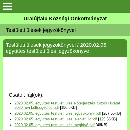
Köszöntő
Uraiújfalu Községi Önkormányzat
Testületi ülések jegyzőkönyvei
Elérhetőségek
Testületi ülések jegyzőkönyvei
/ 2020.02.05.
Uraiújfalu
együttes testületi ülés jegyzőkönyve
Önkormányzat
Közös Önkormányzati
Hivatal
Csatolt fájl(ok):
Választási információk
2020.02.05. együttes testületi ülés előterjesztés Közös Hivatal
2020. évi költségvetés.pdf
[196,8KB]
2020.02.05. együttes testületi ülés jegyzőkönyv.pdf
[267,56KB]
Versenyképes Járások
2020.02.05. együttes testületi ülés jelenléti ív.pdf
[125,58KB]
Program
2020.02.05. együttes testületi ülés meghívó.pdf
[48KB]