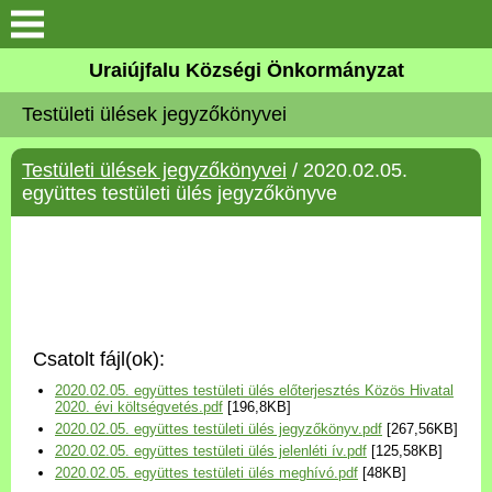
Köszöntő
Uraiújfalu Községi Önkormányzat
Testületi ülések jegyzőkönyvei
Elérhetőségek
Testületi ülések jegyzőkönyvei
/ 2020.02.05.
Uraiújfalu
együttes testületi ülés jegyzőkönyve
Önkormányzat
Közös Önkormányzati
Hivatal
Csatolt fájl(ok):
Választási információk
2020.02.05. együttes testületi ülés előterjesztés Közös Hivatal
2020. évi költségvetés.pdf
[196,8KB]
2020.02.05. együttes testületi ülés jegyzőkönyv.pdf
[267,56KB]
Versenyképes Járások
2020.02.05. együttes testületi ülés jelenléti ív.pdf
[125,58KB]
Program
2020.02.05. együttes testületi ülés meghívó.pdf
[48KB]