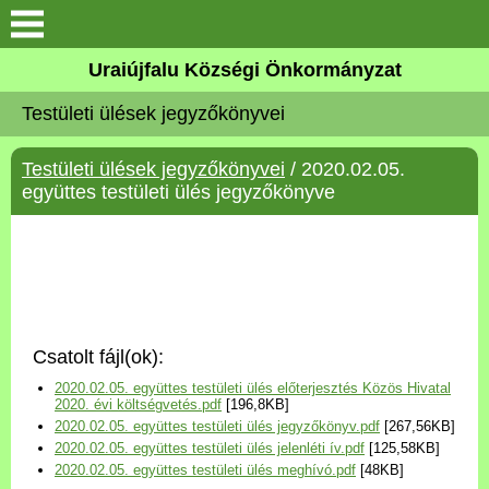
Köszöntő
Uraiújfalu Községi Önkormányzat
Testületi ülések jegyzőkönyvei
Elérhetőségek
Testületi ülések jegyzőkönyvei
/ 2020.02.05.
Uraiújfalu
együttes testületi ülés jegyzőkönyve
Önkormányzat
Közös Önkormányzati
Hivatal
Csatolt fájl(ok):
Választási információk
2020.02.05. együttes testületi ülés előterjesztés Közös Hivatal
2020. évi költségvetés.pdf
[196,8KB]
2020.02.05. együttes testületi ülés jegyzőkönyv.pdf
[267,56KB]
Versenyképes Járások
2020.02.05. együttes testületi ülés jelenléti ív.pdf
[125,58KB]
Program
2020.02.05. együttes testületi ülés meghívó.pdf
[48KB]