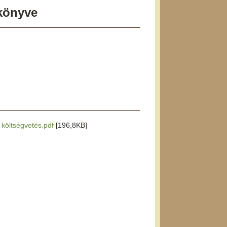
őkönyve
i költségvetés.pdf
[196,8KB]