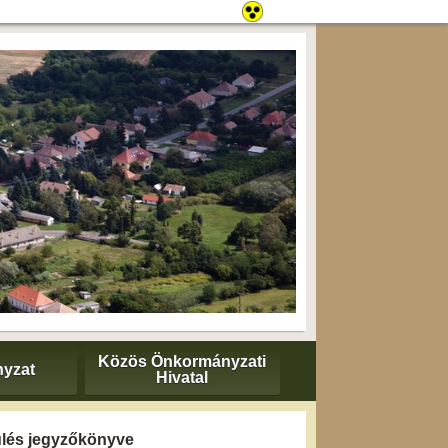
Közös Önkormányzati
yzat
Hivatal
 ülés jegyzőkönyve