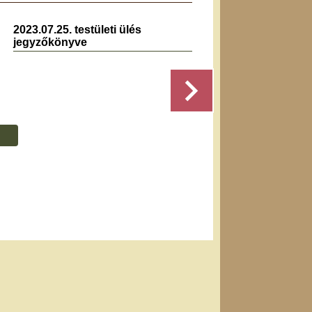
2023.07.25. testületi ülés
2023.1
jegyzőkönyve
jegyz
Részletek