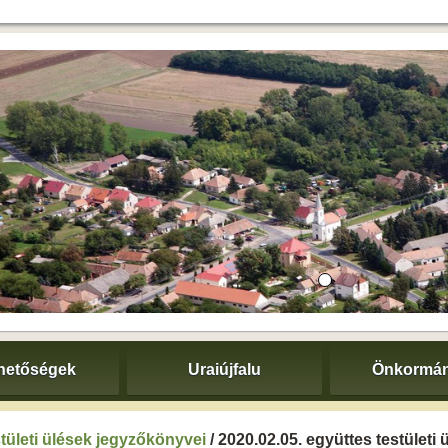
hetőségek
Uraiújfalu
Önkormán
tületi ülések jegyzőkönyvei
/ 2020.02.05. együttes testületi