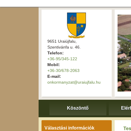
9651 Uraiújfalu,
Szentivánfa u. 46.
Telefon:
+36-95/345-122
Mobil:
+36-30/678-2063
E-mail:
onkormanyzat@uraiujfalu.hu
Köszöntő
Elér
Választási információk
Tes