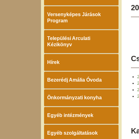
20
Versenyképes Járások
Program
Települési Arculati
Kézikönyv
Cs
Hírek
Bezerédj Amália Óvoda
2
Önkormányzati konyha
Egyéb intézmények
K
Egyéb szolgáltatások