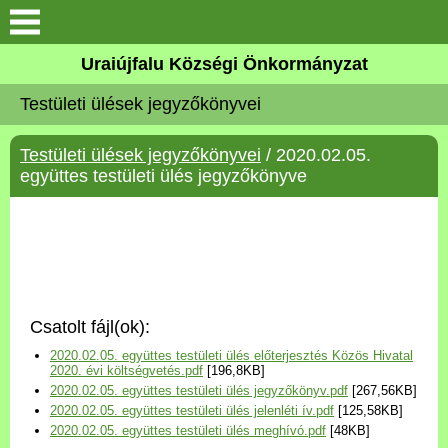
Köszöntő
Uraiújfalu Községi Önkormányzat
Testületi ülések jegyzőkönyvei
Elérhetőségek
Testületi ülések jegyzőkönyvei
/ 2020.02.05.
Uraiújfalu
együttes testületi ülés jegyzőkönyve
Önkormányzat
Közös Önkormányzati
Hivatal
Csatolt fájl(ok):
Választási információk
2020.02.05. együttes testületi ülés előterjesztés Közös Hivatal
2020. évi költségvetés.pdf
[196,8KB]
2020.02.05. együttes testületi ülés jegyzőkönyv.pdf
[267,56KB]
Versenyképes Járások
2020.02.05. együttes testületi ülés jelenléti ív.pdf
[125,58KB]
Program
2020.02.05. együttes testületi ülés meghívó.pdf
[48KB]