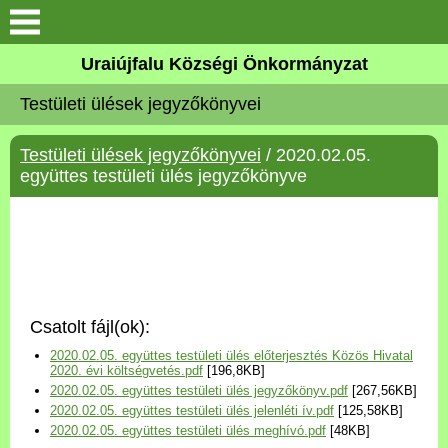
Köszöntő
Uraiújfalu Községi Önkormányzat
Testületi ülések jegyzőkönyvei
Elérhetőségek
Testületi ülések jegyzőkönyvei
/ 2020.02.05.
Uraiújfalu
együttes testületi ülés jegyzőkönyve
Önkormányzat
Közös Önkormányzati
Hivatal
Csatolt fájl(ok):
Választási információk
2020.02.05. együttes testületi ülés előterjesztés Közös Hivatal
2020. évi költségvetés.pdf
[196,8KB]
2020.02.05. együttes testületi ülés jegyzőkönyv.pdf
[267,56KB]
Versenyképes Járások
2020.02.05. együttes testületi ülés jelenléti ív.pdf
[125,58KB]
Program
2020.02.05. együttes testületi ülés meghívó.pdf
[48KB]