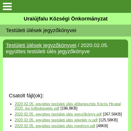
Köszöntő
Uraiújfalu Községi Önkormányzat
Testületi ülések jegyzőkönyvei
Elérhetőségek
Testületi ülések jegyzőkönyvei
/ 2020.02.05.
Uraiújfalu
együttes testületi ülés jegyzőkönyve
Önkormányzat
Közös Önkormányzati
Hivatal
Csatolt fájl(ok):
Választási információk
2020.02.05. együttes testületi ülés előterjesztés Közös Hivatal
2020. évi költségvetés.pdf
[196,8KB]
2020.02.05. együttes testületi ülés jegyzőkönyv.pdf
[267,56KB]
Versenyképes Járások
2020.02.05. együttes testületi ülés jelenléti ív.pdf
[125,58KB]
Program
2020.02.05. együttes testületi ülés meghívó.pdf
[48KB]