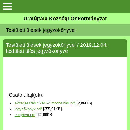
Köszöntő
Uraiújfalu Községi Önkormányzat
Testületi ülések jegyzőkönyvei
Elérhetőségek
Testületi ülések jegyzőkönyvei
/ 2019.12.04.
Uraiújfalu
testületi ülés jegyzőkönyve
Önkormányzat
Közös Önkormányzati
Hivatal
Csatolt fájl(ok):
Választási információk
előterjesztés SZMSZ módosítás.pdf
[2,86MB]
jegyzőkönyv.pdf
[255,91KB]
Versenyképes Járások
meghívó.pdf
[32,99KB]
Program