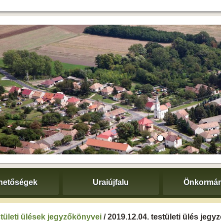
hetőségek
Uraiújfalu
Önkormán
tületi ülések jegyzőkönyvei
/ 2019.12.04. testületi ülés jeg