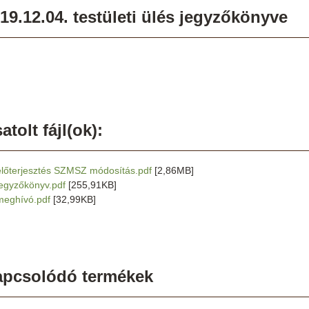
19.12.04. testületi ülés jegyzőkönyve
atolt fájl(ok):
előterjesztés SZMSZ módosítás.pdf
[2,86MB]
jegyzőkönyv.pdf
[255,91KB]
meghívó.pdf
[32,99KB]
apcsolódó termékek