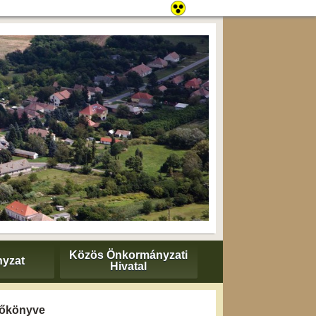
Közös Önkormányzati
yzat
Hivatal
yzőkönyve