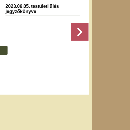
2023.06.05. testületi ülés
2020.0
jegyzőkönyve
jegyz
Részletek