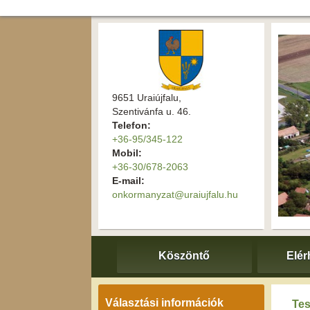
9651 Uraiújfalu,
Szentivánfa u. 46.
Telefon:
+36-95/345-122
Mobil:
+36-30/678-2063
E-mail:
onkormanyzat@uraiujfalu.hu
Köszöntő
Elér
Választási információk
Tes