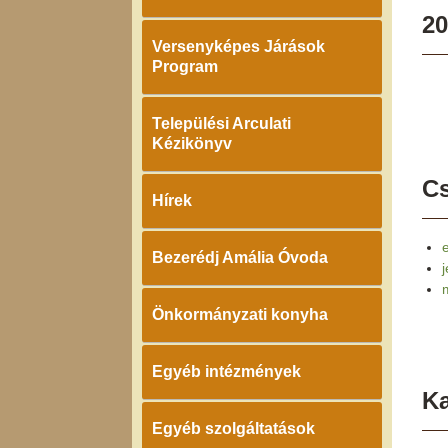
20
Versenyképes Járások
Program
Települési Arculati
Kézikönyv
Cs
Hírek
Bezerédj Amália Óvoda
Önkormányzati konyha
Egyéb intézmények
K
Egyéb szolgáltatások