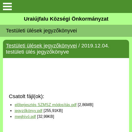
Köszöntő
Uraiújfalu Községi Önkormányzat
Testületi ülések jegyzőkönyvei
Elérhetőségek
Testületi ülések jegyzőkönyvei
/ 2019.12.04.
Uraiújfalu
testületi ülés jegyzőkönyve
Önkormányzat
Közös Önkormányzati
Hivatal
Csatolt fájl(ok):
Választási információk
előterjesztés SZMSZ módosítás.pdf
[2,86MB]
jegyzőkönyv.pdf
[255,91KB]
Versenyképes Járások
meghívó.pdf
[32,99KB]
Program