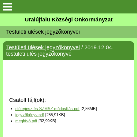
Köszöntő
Uraiújfalu Községi Önkormányzat
Testületi ülések jegyzőkönyvei
Elérhetőségek
Testületi ülések jegyzőkönyvei
/ 2019.12.04.
Uraiújfalu
testületi ülés jegyzőkönyve
Önkormányzat
Közös Önkormányzati
Hivatal
Csatolt fájl(ok):
Választási információk
előterjesztés SZMSZ módosítás.pdf
[2,86MB]
jegyzőkönyv.pdf
[255,91KB]
Versenyképes Járások
meghívó.pdf
[32,99KB]
Program