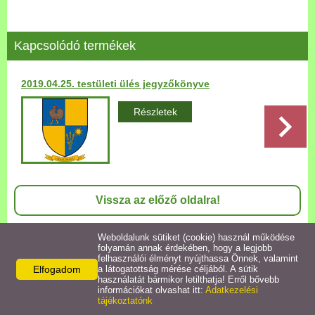
Települési Arculati
Kézikönyv
Kapcsolódó termékek
Hírek
2019.04.25. testületi ülés jegyzőkönyve
Bezerédj Amália Óvoda
Részletek
Önkormányzati konyha
Egyéb intézmények
Vissza az előző oldalra!
Egyéb szolgáltatások
Weboldalunk sütiket (cookie) használ működése
folyamán annak érdekében, hogy a legjobb
Egészségügyi ellátás
felhasználói élményt nyújthassa Önnek, valamint
Elfogadom
a látogatottság mérése céljából. A sütik
Elérhetőségek
használatát bármikor letilthatja! Erről bővebb
Uraiújfalu Sportegyesület
információkat olvashat itt:
Adatkezelési
Uraiújfalu Községi Önkormányzat
tájékoztatónk
9651 Uraiújfalu,