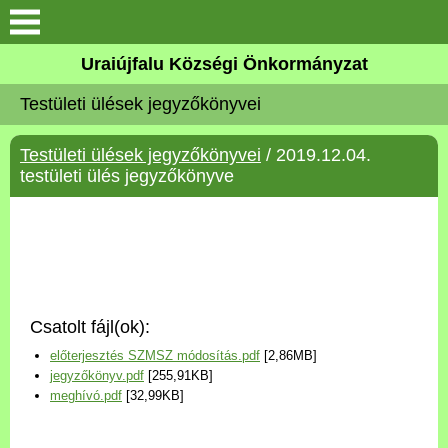
Köszöntő
Uraiújfalu Községi Önkormányzat
Testületi ülések jegyzőkönyvei
Elérhetőségek
Testületi ülések jegyzőkönyvei
/ 2019.12.04.
Uraiújfalu
testületi ülés jegyzőkönyve
Önkormányzat
Közös Önkormányzati
Hivatal
Csatolt fájl(ok):
Választási információk
előterjesztés SZMSZ módosítás.pdf
[2,86MB]
jegyzőkönyv.pdf
[255,91KB]
Versenyképes Járások
meghívó.pdf
[32,99KB]
Program