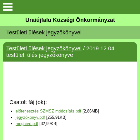
Köszöntő
Uraiújfalu Községi Önkormányzat
Testületi ülések jegyzőkönyvei
Elérhetőségek
Testületi ülések jegyzőkönyvei
/ 2019.12.04.
Uraiújfalu
testületi ülés jegyzőkönyve
Önkormányzat
Közös Önkormányzati
Hivatal
Csatolt fájl(ok):
Választási információk
előterjesztés SZMSZ módosítás.pdf
[2,86MB]
jegyzőkönyv.pdf
[255,91KB]
Versenyképes Járások
meghívó.pdf
[32,99KB]
Program