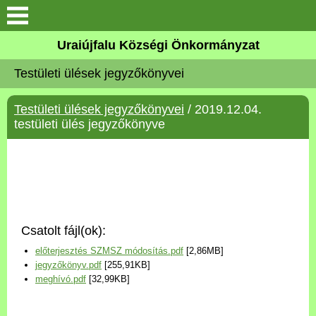
Köszöntő
Uraiújfalu Községi Önkormányzat
Testületi ülések jegyzőkönyvei
Elérhetőségek
Testületi ülések jegyzőkönyvei
/ 2019.12.04.
Uraiújfalu
testületi ülés jegyzőkönyve
Önkormányzat
Közös Önkormányzati
Hivatal
Csatolt fájl(ok):
Választási információk
előterjesztés SZMSZ módosítás.pdf
[2,86MB]
jegyzőkönyv.pdf
[255,91KB]
Versenyképes Járások
meghívó.pdf
[32,99KB]
Program