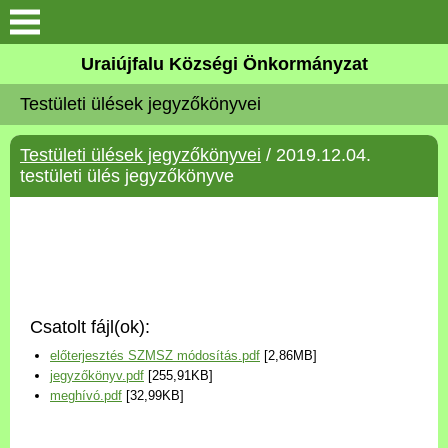
Köszöntő
Uraiújfalu Községi Önkormányzat
Testületi ülések jegyzőkönyvei
Elérhetőségek
Testületi ülések jegyzőkönyvei
/ 2019.12.04.
Uraiújfalu
testületi ülés jegyzőkönyve
Önkormányzat
Közös Önkormányzati
Hivatal
Csatolt fájl(ok):
Választási információk
előterjesztés SZMSZ módosítás.pdf
[2,86MB]
jegyzőkönyv.pdf
[255,91KB]
Versenyképes Járások
meghívó.pdf
[32,99KB]
Program