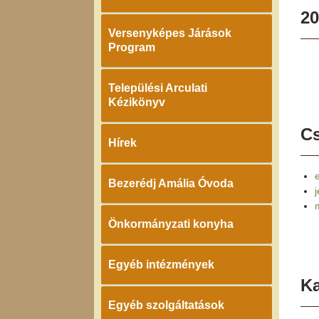
20
Versenyképes Járások
Program
Települési Arculati
Kézikönyv
Cs
Hírek
Bezerédj Amália Óvoda
Önkormányzati konyha
Egyéb intézmények
K
Egyéb szolgáltatások