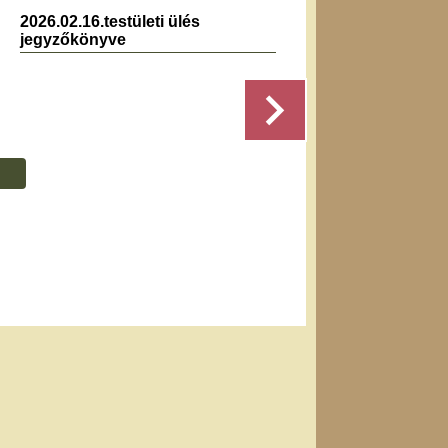
2026.02.16.testületi ülés
2025.0
jegyzőkönyve
jegyz
,
Részletek