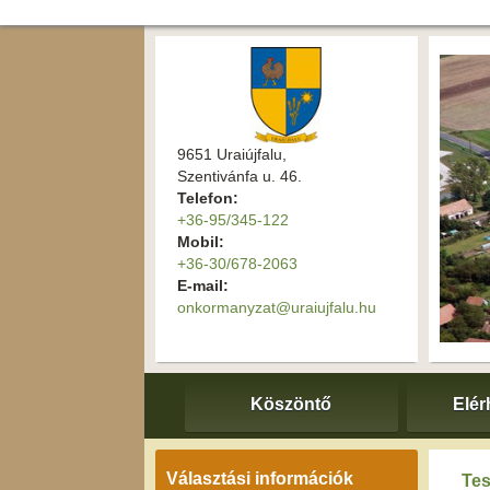
9651 Uraiújfalu,
Szentivánfa u. 46.
Telefon:
+36-95/345-122
Mobil:
+36-30/678-2063
E-mail:
onkormanyzat@uraiujfalu.hu
Köszöntő
Elér
Választási információk
Tes