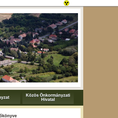
Közös Önkormányzati
yzat
Hivatal
yzőkönyve