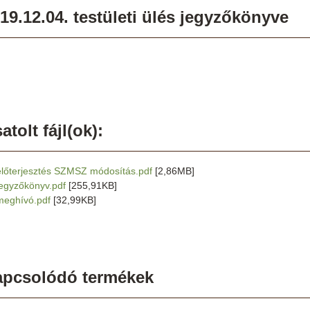
19.12.04. testületi ülés jegyzőkönyve
atolt fájl(ok):
előterjesztés SZMSZ módosítás.pdf
[2,86MB]
jegyzőkönyv.pdf
[255,91KB]
meghívó.pdf
[32,99KB]
apcsolódó termékek