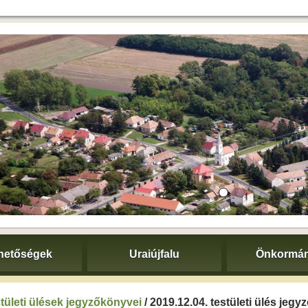
hetőségek
Uraiújfalu
Önkormán
tületi ülések jegyzőkönyvei
/ 2019.12.04. testületi ülés jeg