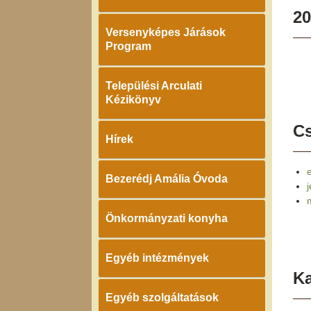
20
Versenyképes Járások
Program
Települési Arculati
Kézikönyv
Cs
Hírek
Bezerédj Amália Óvoda
Önkormányzati konyha
Egyéb intézmények
K
Egyéb szolgáltatások