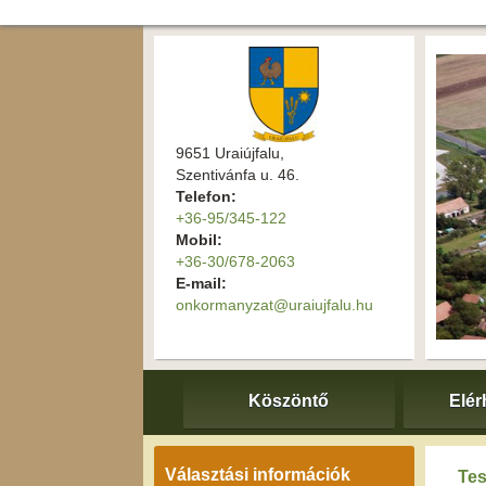
9651 Uraiújfalu,
Szentivánfa u. 46.
Telefon:
+36-95/345-122
Mobil:
+36-30/678-2063
E-mail:
onkormanyzat@uraiujfalu.hu
Köszöntő
Elér
Választási információk
Tes