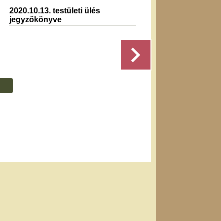
2020.10.13. testületi ülés
2023.0
jegyzőkönyve
jegyz
....
Részletek