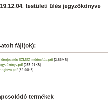
19.12.04. testületi ülés jegyzőkönyve
atolt fájl(ok):
előterjesztés SZMSZ módosítás.pdf
[2,86MB]
jegyzőkönyv.pdf
[255,91KB]
meghívó.pdf
[32,99KB]
apcsolódó termékek