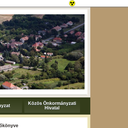
Közös Önkormányzati
yzat
Hivatal
yzőkönyve