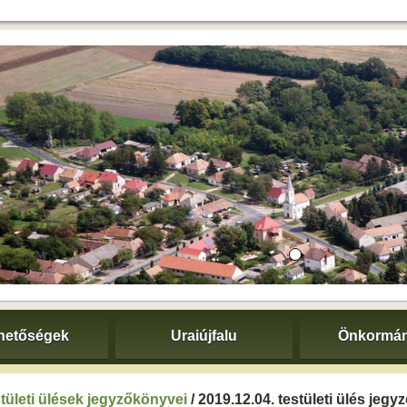
hetőségek
Uraiújfalu
Önkormán
tületi ülések jegyzőkönyvei
/ 2019.12.04. testületi ülés jeg