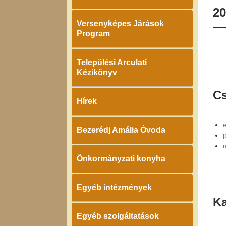
20
Versenyképes Járások
Program
Települési Arculati
Kézikönyv
Cs
Hírek
Bezerédj Amália Óvoda
Önkormányzati konyha
Egyéb intézmények
K
Egyéb szolgáltatások