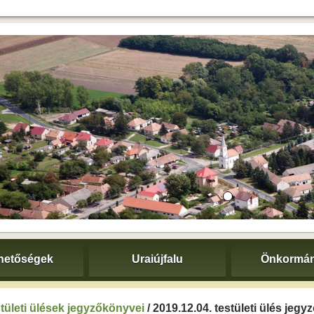
hetőségek
Uraiújfalu
Önkormán
tületi ülések jegyzőkönyvei
/ 2019.12.04. testületi ülés jeg