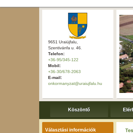
9651 Uraiújfalu,
Szentivánfa u. 46.
Telefon:
+36-95/345-122
Mobil:
+36-30/678-2063
E-mail:
onkormanyzat@uraiujfalu.hu
Köszöntő
Elér
Választási információk
Tes