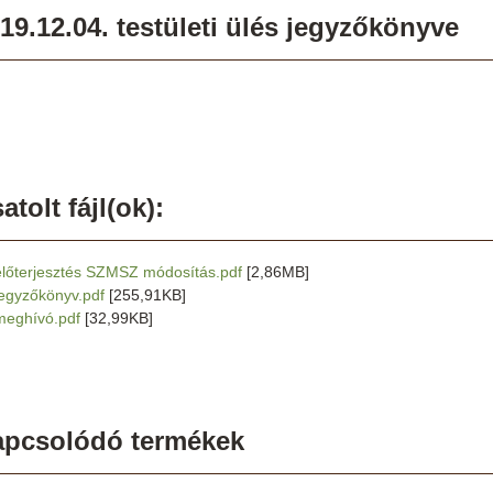
19.12.04. testületi ülés jegyzőkönyve
atolt fájl(ok):
előterjesztés SZMSZ módosítás.pdf
[2,86MB]
jegyzőkönyv.pdf
[255,91KB]
meghívó.pdf
[32,99KB]
apcsolódó termékek