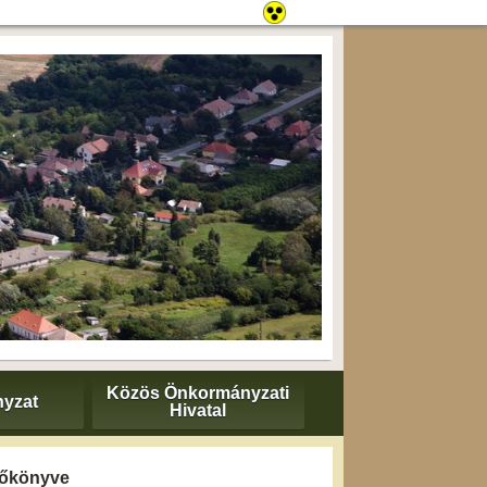
Közös Önkormányzati
yzat
Hivatal
yzőkönyve