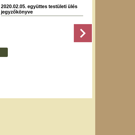
2020.02.05. együttes testületi ülés
2023.0
jegyzőkönyve
jegyz
Részletek