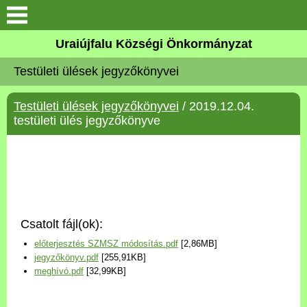
Köszöntő
Uraiújfalu Községi Önkormányzat
Testületi ülések jegyzőkönyvei
Elérhetőségek
Testületi ülések jegyzőkönyvei
/ 2019.12.04.
Uraiújfalu
testületi ülés jegyzőkönyve
Önkormányzat
Közös Önkormányzati
Hivatal
Csatolt fájl(ok):
Választási információk
előterjesztés SZMSZ módosítás.pdf
[2,86MB]
jegyzőkönyv.pdf
[255,91KB]
Versenyképes Járások
meghívó.pdf
[32,99KB]
Program