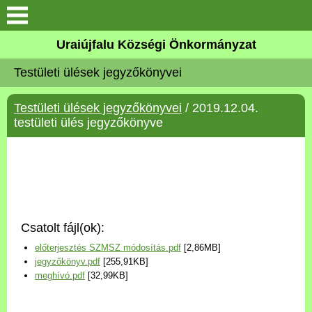
Köszöntő
Uraiújfalu Községi Önkormányzat
Testületi ülések jegyzőkönyvei
Elérhetőségek
Testületi ülések jegyzőkönyvei
/ 2019.12.04.
Uraiújfalu
testületi ülés jegyzőkönyve
Önkormányzat
Közös Önkormányzati
Hivatal
Csatolt fájl(ok):
Választási információk
előterjesztés SZMSZ módosítás.pdf
[2,86MB]
jegyzőkönyv.pdf
[255,91KB]
Versenyképes Járások
meghívó.pdf
[32,99KB]
Program