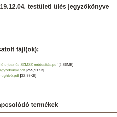
19.12.04. testületi ülés jegyzőkönyve
atolt fájl(ok):
előterjesztés SZMSZ módosítás.pdf
[2,86MB]
jegyzőkönyv.pdf
[255,91KB]
meghívó.pdf
[32,99KB]
apcsolódó termékek