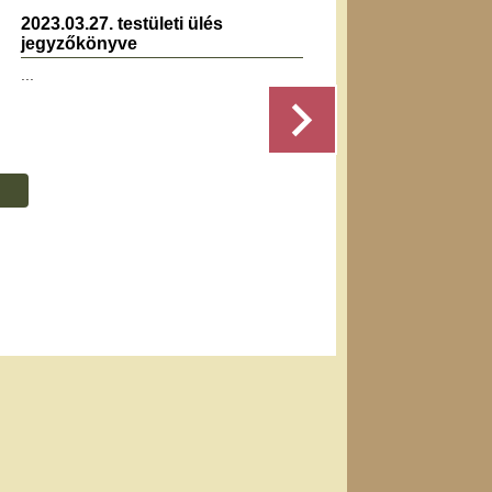
2023.03.27. testületi ülés
2025.0
jegyzőkönyve
jegyz
...
Részletek