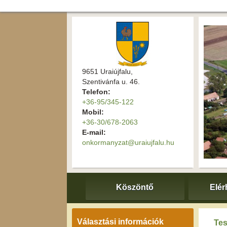
9651 Uraiújfalu,
Szentivánfa u. 46.
Telefon:
+36-95/345-122
Mobil:
+36-30/678-2063
E-mail:
onkormanyzat@uraiujfalu.hu
Köszöntő
Elér
Választási információk
Tes