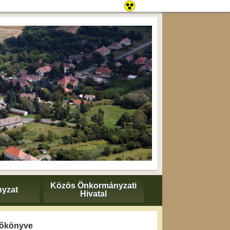
Közös Önkormányzati
yzat
Hivatal
yzőkönyve