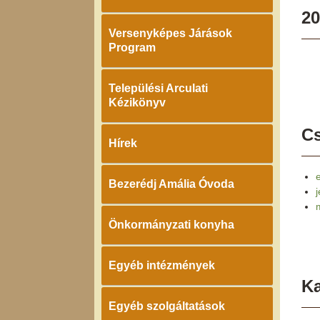
20
Versenyképes Járások
Program
Települési Arculati
Kézikönyv
Cs
Hírek
Bezerédj Amália Óvoda
Önkormányzati konyha
Egyéb intézmények
K
Egyéb szolgáltatások