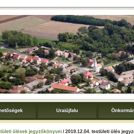
hetőségek
Uraiújfalu
Önkormán
tületi ülések jegyzőkönyvei
/ 2019.12.04. testületi ülés jeg