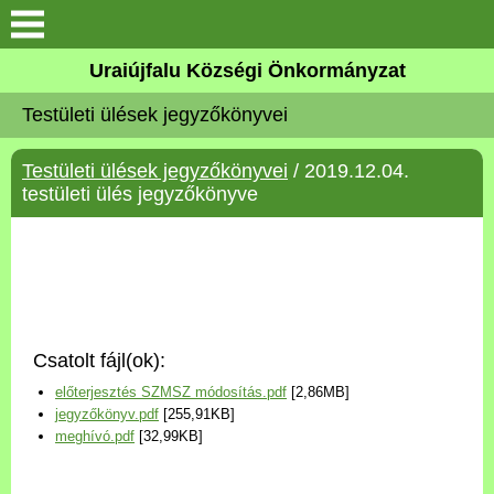
Köszöntő
Uraiújfalu Községi Önkormányzat
Testületi ülések jegyzőkönyvei
Elérhetőségek
Testületi ülések jegyzőkönyvei
/ 2019.12.04.
Uraiújfalu
testületi ülés jegyzőkönyve
Önkormányzat
Közös Önkormányzati
Hivatal
Csatolt fájl(ok):
Választási információk
előterjesztés SZMSZ módosítás.pdf
[2,86MB]
jegyzőkönyv.pdf
[255,91KB]
Versenyképes Járások
meghívó.pdf
[32,99KB]
Program