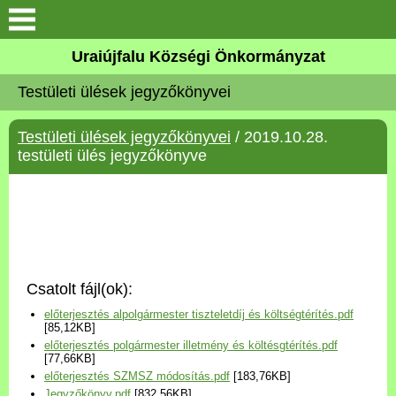
Köszöntő
Uraiújfalu Községi Önkormányzat
Testületi ülések jegyzőkönyvei
Elérhetőségek
Testületi ülések jegyzőkönyvei
/ 2019.10.28.
Uraiújfalu
testületi ülés jegyzőkönyve
Önkormányzat
Közös Önkormányzati
Hivatal
Csatolt fájl(ok):
Választási információk
előterjesztés alpolgármester tiszteletdíj és költségtérítés.pdf
[85,12KB]
előterjesztés polgármester illetmény és költésgtérítés.pdf
Versenyképes Járások
[77,66KB]
Program
előterjesztés SZMSZ módosítás.pdf
[183,76KB]
Jegyzőkönyv.pdf
[832,56KB]