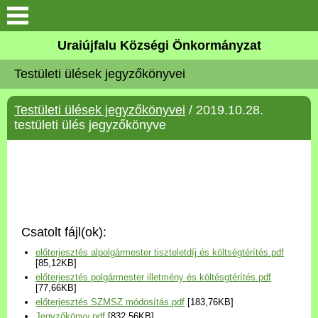
Köszöntő
Uraiújfalu Községi Önkormányzat
Testületi ülések jegyzőkönyvei
Elérhetőségek
Testületi ülések jegyzőkönyvei
/ 2019.10.28.
Uraiújfalu
testületi ülés jegyzőkönyve
Önkormányzat
Közös Önkormányzati
Hivatal
Csatolt fájl(ok):
Választási információk
előterjesztés alpolgármester tiszteletdíj és költségtérítés.pdf
[85,12KB]
előterjesztés polgármester illetmény és költésgtérítés.pdf
Versenyképes Járások
[77,66KB]
Program
előterjesztés SZMSZ módosítás.pdf
[183,76KB]
Jegyzőkönyv.pdf
[832,56KB]