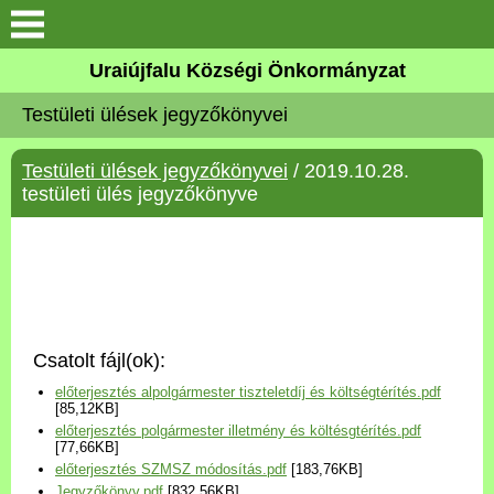
Köszöntő
Uraiújfalu Községi Önkormányzat
Testületi ülések jegyzőkönyvei
Elérhetőségek
Testületi ülések jegyzőkönyvei
/ 2019.10.28.
Uraiújfalu
testületi ülés jegyzőkönyve
Önkormányzat
Közös Önkormányzati
Hivatal
Csatolt fájl(ok):
Választási információk
előterjesztés alpolgármester tiszteletdíj és költségtérítés.pdf
[85,12KB]
előterjesztés polgármester illetmény és költésgtérítés.pdf
Versenyképes Járások
[77,66KB]
Program
előterjesztés SZMSZ módosítás.pdf
[183,76KB]
Jegyzőkönyv.pdf
[832,56KB]