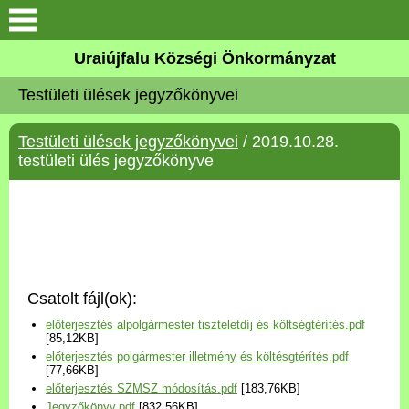
Köszöntő
Uraiújfalu Községi Önkormányzat
Testületi ülések jegyzőkönyvei
Elérhetőségek
Testületi ülések jegyzőkönyvei
/ 2019.10.28.
Uraiújfalu
testületi ülés jegyzőkönyve
Önkormányzat
Közös Önkormányzati
Hivatal
Csatolt fájl(ok):
Választási információk
előterjesztés alpolgármester tiszteletdíj és költségtérítés.pdf
[85,12KB]
előterjesztés polgármester illetmény és költésgtérítés.pdf
Versenyképes Járások
[77,66KB]
Program
előterjesztés SZMSZ módosítás.pdf
[183,76KB]
Jegyzőkönyv.pdf
[832,56KB]