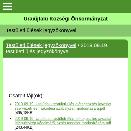
Köszöntő
Uraiújfalu Községi Önkormányzat
Testületi ülések jegyzőkönyvei
Elérhetőségek
Testületi ülések jegyzőkönyvei
/ 2019.09.19.
Uraiújfalu
testületi ülés jegyzőkönyve
Önkormányzat
Közös Önkormányzati
Hivatal
Csatolt fájl(ok):
Választási információk
2019.09.19. Uraiújfalu testületi ülés előterjesztés javaslat
szervezeti és működési szabályzat módosítására.pdf
[495,18KB]
Versenyképes Járások
2019.09.19. Uraiújfalu testületi ülés előterjesztés javaslat
Program
településkép védelméről szóló rendelet módosítására.pdf
[243,44KB]