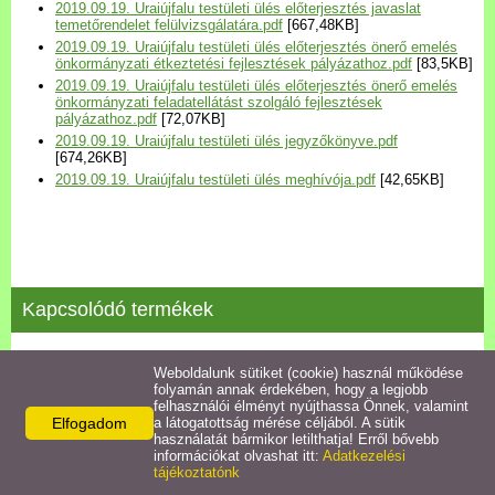
2019.09.19. Uraiújfalu testületi ülés előterjesztés javaslat
Települési Arculati
temetőrendelet felülvizsgálatára.pdf
[667,48KB]
Kézikönyv
2019.09.19. Uraiújfalu testületi ülés előterjesztés önerő emelés
önkormányzati étkeztetési fejlesztések pályázathoz.pdf
[83,5KB]
2019.09.19. Uraiújfalu testületi ülés előterjesztés önerő emelés
Hírek
önkormányzati feladatellátást szolgáló fejlesztések
pályázathoz.pdf
[72,07KB]
2019.09.19. Uraiújfalu testületi ülés jegyzőkönyve.pdf
[674,26KB]
Bezerédj Amália Óvoda
2019.09.19. Uraiújfalu testületi ülés meghívója.pdf
[42,65KB]
Önkormányzati konyha
Egyéb intézmények
Kapcsolódó termékek
Egyéb szolgáltatások
2024.04.29. testületi ülés jegyzőkönyve
Weboldalunk sütiket (cookie) használ működése
folyamán annak érdekében, hogy a legjobb
Egészségügyi ellátás
felhasználói élményt nyújthassa Önnek, valamint
Részletek
Elfogadom
a látogatottság mérése céljából. A sütik
használatát bármikor letilthatja! Erről bővebb
Uraiújfalu Sportegyesület
információkat olvashat itt:
Adatkezelési
tájékoztatónk