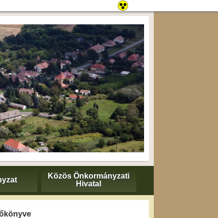
Közös Önkormányzati
yzat
Hivatal
yzőkönyve