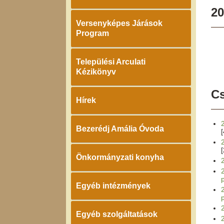
20
Versenyképes Járások
Program
Települési Arculati
Kézikönyv
Cs
Hírek
Bezerédj Amália Óvoda
Önkormányzati konyha
Egyéb intézmények
Egyéb szolgáltatások