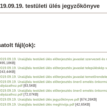
19.09.19. testületi ülés jegyzőkönyve
atolt fájl(ok):
2019.09.19. Uraiújfalu testületi ülés előterjesztés javaslat szervezeti 
[495,18KB]
2019.09.19. Uraiújfalu testületi ülés előterjesztés javaslat településké
[243,44KB]
2019.09.19. Uraiújfalu testületi ülés előterjesztés javaslat temetőrendele
2019.09.19. Uraiújfalu testületi ülés előterjesztés önerő emelés önkormá
pályázathoz.pdf
[83,5KB]
2019.09.19. Uraiújfalu testületi ülés előterjesztés önerő emelés önkormán
pályázathoz.pdf
[72,07KB]
2019.09.19. Uraiújfalu testületi ülés jegyzőkönyve.pdf
[674,26KB]
2019.09.19. Uraiújfalu testületi ülés meghívója.pdf
[42,65KB]