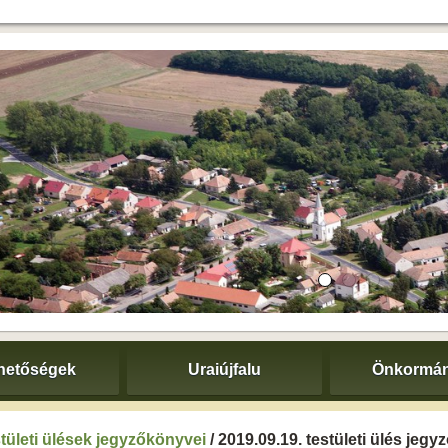
hetőségek
Uraiújfalu
Önkormán
tületi ülések jegyzőkönyvei
/ 2019.09.19. testületi ülés jeg