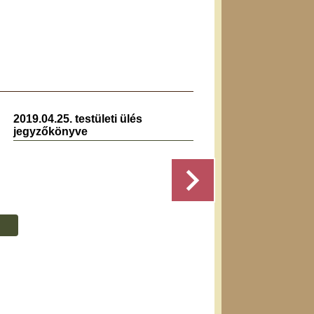
2019.04.25. testületi ülés
2022.0
jegyzőkönyve
jegyz
Részletek