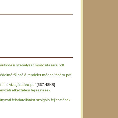
és működési szabályzat módosítására.pdf
p védelméről szóló rendelet módosítására.pdf
t felülvizsgálatára.pdf
[667,48KB]
nyzati étkeztetési fejlesztések
yzati feladatellátást szolgáló fejlesztések