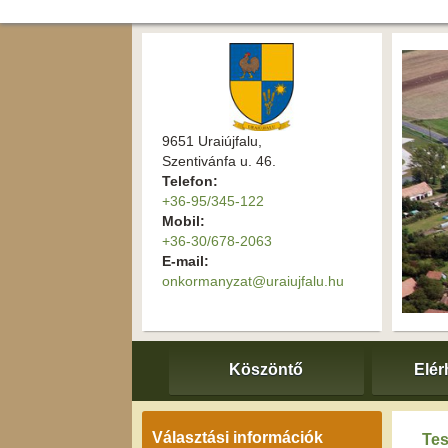
9651 Uraiújfalu,
Szentivánfa u. 46.
Telefon:
+36-95/345-122
Mobil:
+36-30/678-2063
E-mail:
onkormanyzat@uraiujfalu.hu
Köszöntő
Elér
Választási információk
Tes