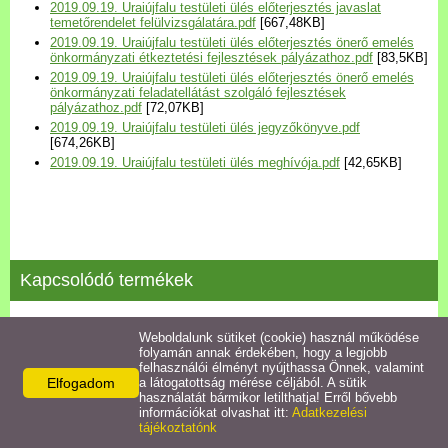
2019.09.19. Uraiújfalu testületi ülés előterjesztés javaslat
Települési Arculati
temetőrendelet felülvizsgálatára.pdf
[667,48KB]
Kézikönyv
2019.09.19. Uraiújfalu testületi ülés előterjesztés önerő emelés
önkormányzati étkeztetési fejlesztések pályázathoz.pdf
[83,5KB]
2019.09.19. Uraiújfalu testületi ülés előterjesztés önerő emelés
Hírek
önkormányzati feladatellátást szolgáló fejlesztések
pályázathoz.pdf
[72,07KB]
2019.09.19. Uraiújfalu testületi ülés jegyzőkönyve.pdf
[674,26KB]
Bezerédj Amália Óvoda
2019.09.19. Uraiújfalu testületi ülés meghívója.pdf
[42,65KB]
Önkormányzati konyha
Egyéb intézmények
Kapcsolódó termékek
Egyéb szolgáltatások
2025.11.25.közmeghallgatás
Weboldalunk sütiket (cookie) használ működése
folyamán annak érdekében, hogy a legjobb
Egészségügyi ellátás
felhasználói élményt nyújthassa Önnek, valamint
Részletek
Elfogadom
a látogatottság mérése céljából. A sütik
használatát bármikor letilthatja! Erről bővebb
Uraiújfalu Sportegyesület
információkat olvashat itt:
Adatkezelési
tájékoztatónk