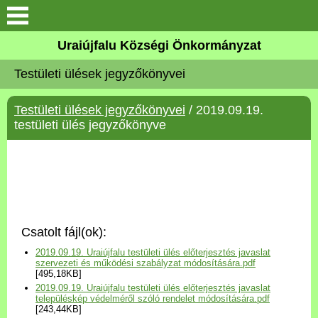
Köszöntő
Uraiújfalu Községi Önkormányzat
Testületi ülések jegyzőkönyvei
Elérhetőségek
Testületi ülések jegyzőkönyvei
/ 2019.09.19.
Uraiújfalu
testületi ülés jegyzőkönyve
Önkormányzat
Közös Önkormányzati
Hivatal
Csatolt fájl(ok):
Választási információk
2019.09.19. Uraiújfalu testületi ülés előterjesztés javaslat
szervezeti és működési szabályzat módosítására.pdf
[495,18KB]
Versenyképes Járások
2019.09.19. Uraiújfalu testületi ülés előterjesztés javaslat
Program
településkép védelméről szóló rendelet módosítására.pdf
[243,44KB]