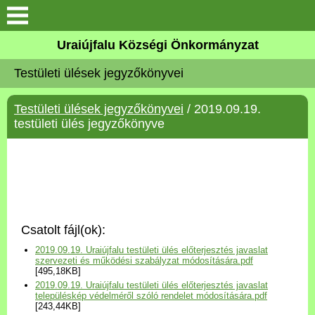
Köszöntő
Uraiújfalu Községi Önkormányzat
Testületi ülések jegyzőkönyvei
Elérhetőségek
Testületi ülések jegyzőkönyvei
/ 2019.09.19.
Uraiújfalu
testületi ülés jegyzőkönyve
Önkormányzat
Közös Önkormányzati
Hivatal
Csatolt fájl(ok):
Választási információk
2019.09.19. Uraiújfalu testületi ülés előterjesztés javaslat
szervezeti és működési szabályzat módosítására.pdf
[495,18KB]
Versenyképes Járások
2019.09.19. Uraiújfalu testületi ülés előterjesztés javaslat
Program
településkép védelméről szóló rendelet módosítására.pdf
[243,44KB]