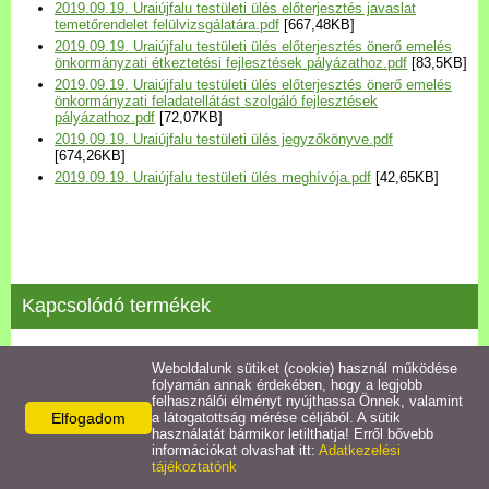
2019.09.19. Uraiújfalu testületi ülés előterjesztés javaslat
Települési Arculati
temetőrendelet felülvizsgálatára.pdf
[667,48KB]
Kézikönyv
2019.09.19. Uraiújfalu testületi ülés előterjesztés önerő emelés
önkormányzati étkeztetési fejlesztések pályázathoz.pdf
[83,5KB]
2019.09.19. Uraiújfalu testületi ülés előterjesztés önerő emelés
Hírek
önkormányzati feladatellátást szolgáló fejlesztések
pályázathoz.pdf
[72,07KB]
2019.09.19. Uraiújfalu testületi ülés jegyzőkönyve.pdf
[674,26KB]
Bezerédj Amália Óvoda
2019.09.19. Uraiújfalu testületi ülés meghívója.pdf
[42,65KB]
Önkormányzati konyha
Egyéb intézmények
Kapcsolódó termékek
Egyéb szolgáltatások
2019.06.17. testületi ülés jegyzőkönyve
Weboldalunk sütiket (cookie) használ működése
folyamán annak érdekében, hogy a legjobb
Egészségügyi ellátás
felhasználói élményt nyújthassa Önnek, valamint
Részletek
Elfogadom
a látogatottság mérése céljából. A sütik
használatát bármikor letilthatja! Erről bővebb
Uraiújfalu Sportegyesület
információkat olvashat itt:
Adatkezelési
tájékoztatónk