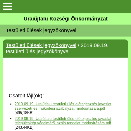
Köszöntő
Uraiújfalu Községi Önkormányzat
Testületi ülések jegyzőkönyvei
Elérhetőségek
Testületi ülések jegyzőkönyvei
/ 2019.09.19.
Uraiújfalu
testületi ülés jegyzőkönyve
Önkormányzat
Közös Önkormányzati
Hivatal
Csatolt fájl(ok):
Választási információk
2019.09.19. Uraiújfalu testületi ülés előterjesztés javaslat
szervezeti és működési szabályzat módosítására.pdf
[495,18KB]
Versenyképes Járások
2019.09.19. Uraiújfalu testületi ülés előterjesztés javaslat
Program
településkép védelméről szóló rendelet módosítására.pdf
[243,44KB]