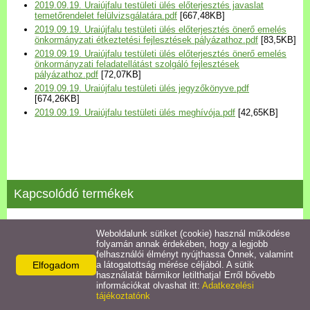
2019.09.19. Uraiújfalu testületi ülés előterjesztés javaslat
Települési Arculati
temetőrendelet felülvizsgálatára.pdf
[667,48KB]
Kézikönyv
2019.09.19. Uraiújfalu testületi ülés előterjesztés önerő emelés
önkormányzati étkeztetési fejlesztések pályázathoz.pdf
[83,5KB]
2019.09.19. Uraiújfalu testületi ülés előterjesztés önerő emelés
Hírek
önkormányzati feladatellátást szolgáló fejlesztések
pályázathoz.pdf
[72,07KB]
2019.09.19. Uraiújfalu testületi ülés jegyzőkönyve.pdf
[674,26KB]
Bezerédj Amália Óvoda
2019.09.19. Uraiújfalu testületi ülés meghívója.pdf
[42,65KB]
Önkormányzati konyha
Egyéb intézmények
Kapcsolódó termékek
Egyéb szolgáltatások
2022.02.14. testületi ülés jegyzőkönyve
Weboldalunk sütiket (cookie) használ működése
folyamán annak érdekében, hogy a legjobb
Egészségügyi ellátás
felhasználói élményt nyújthassa Önnek, valamint
Részletek
Elfogadom
a látogatottság mérése céljából. A sütik
használatát bármikor letilthatja! Erről bővebb
Uraiújfalu Sportegyesület
információkat olvashat itt:
Adatkezelési
tájékoztatónk