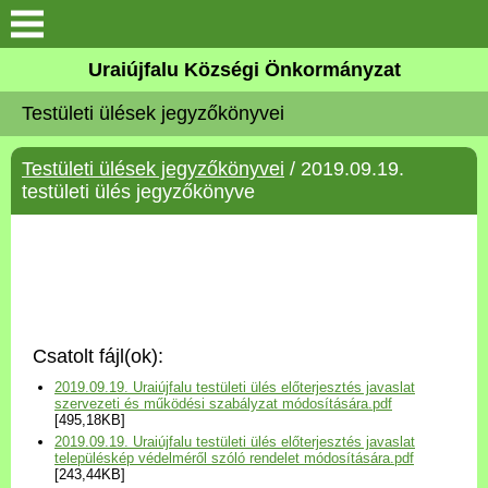
Köszöntő
Uraiújfalu Községi Önkormányzat
Testületi ülések jegyzőkönyvei
Elérhetőségek
Testületi ülések jegyzőkönyvei
/ 2019.09.19.
Uraiújfalu
testületi ülés jegyzőkönyve
Önkormányzat
Közös Önkormányzati
Hivatal
Csatolt fájl(ok):
Választási információk
2019.09.19. Uraiújfalu testületi ülés előterjesztés javaslat
szervezeti és működési szabályzat módosítására.pdf
[495,18KB]
Versenyképes Járások
2019.09.19. Uraiújfalu testületi ülés előterjesztés javaslat
Program
településkép védelméről szóló rendelet módosítására.pdf
[243,44KB]