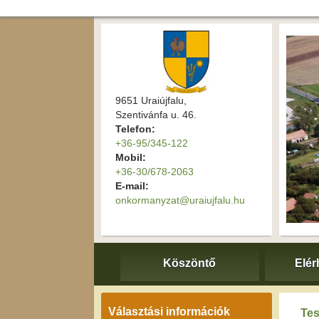
9651 Uraiújfalu,
Szentivánfa u. 46.
Telefon:
+36-95/345-122
Mobil:
+36-30/678-2063
E-mail:
onkormanyzat@uraiujfalu.hu
Köszöntő
Elér
Választási információk
Tes