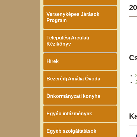
20
Versenyképes Járások
Program
Települési Arculati
Kézikönyv
Cs
Hírek
Bezerédj Amália Óvoda
Önkormányzati konyha
Egyéb intézmények
K
Egyéb szolgáltatások