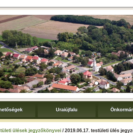
hetőségek
Uraiújfalu
Önkormán
tületi ülések jegyzőkönyvei
/ 2019.06.17. testületi ülés jeg