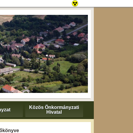
Közös Önkormányzati
yzat
Hivatal
yzőkönyve