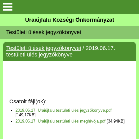
Köszöntő
Uraiújfalu Községi Önkormányzat
Testületi ülések jegyzőkönyvei
Elérhetőségek
Testületi ülések jegyzőkönyvei
/ 2019.06.17.
Uraiújfalu
testületi ülés jegyzőkönyve
Önkormányzat
Közös Önkormányzati
Hivatal
Csatolt fájl(ok):
Választási információk
2019.06.17. Uraiújfalu testületi ülés jegyzőkönyve.pdf
[149,17KB]
2019.06.17. Uraiújfalu testületi ülés meghívója.pdf
[34,94KB]
Versenyképes Járások
Program