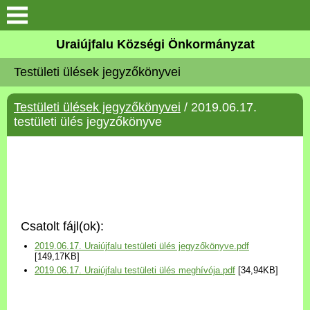
Köszöntő
Uraiújfalu Községi Önkormányzat
Testületi ülések jegyzőkönyvei
Elérhetőségek
Testületi ülések jegyzőkönyvei
/ 2019.06.17.
Uraiújfalu
testületi ülés jegyzőkönyve
Önkormányzat
Közös Önkormányzati
Hivatal
Csatolt fájl(ok):
Választási információk
2019.06.17. Uraiújfalu testületi ülés jegyzőkönyve.pdf
[149,17KB]
2019.06.17. Uraiújfalu testületi ülés meghívója.pdf
[34,94KB]
Versenyképes Járások
Program