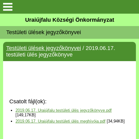
Köszöntő
Uraiújfalu Községi Önkormányzat
Testületi ülések jegyzőkönyvei
Elérhetőségek
Testületi ülések jegyzőkönyvei
/ 2019.06.17.
Uraiújfalu
testületi ülés jegyzőkönyve
Önkormányzat
Közös Önkormányzati
Hivatal
Csatolt fájl(ok):
Választási információk
2019.06.17. Uraiújfalu testületi ülés jegyzőkönyve.pdf
[149,17KB]
2019.06.17. Uraiújfalu testületi ülés meghívója.pdf
[34,94KB]
Versenyképes Járások
Program