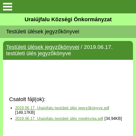
Köszöntő
Uraiújfalu Községi Önkormányzat
Testületi ülések jegyzőkönyvei
Elérhetőségek
Testületi ülések jegyzőkönyvei
/ 2019.06.17.
Uraiújfalu
testületi ülés jegyzőkönyve
Önkormányzat
Közös Önkormányzati
Hivatal
Csatolt fájl(ok):
Választási információk
2019.06.17. Uraiújfalu testületi ülés jegyzőkönyve.pdf
[149,17KB]
2019.06.17. Uraiújfalu testületi ülés meghívója.pdf
[34,94KB]
Versenyképes Járások
Program