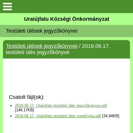
Köszöntő
Uraiújfalu Községi Önkormányzat
Testületi ülések jegyzőkönyvei
Elérhetőségek
Testületi ülések jegyzőkönyvei
/ 2019.06.17.
Uraiújfalu
testületi ülés jegyzőkönyve
Önkormányzat
Közös Önkormányzati
Hivatal
Csatolt fájl(ok):
Választási információk
2019.06.17. Uraiújfalu testületi ülés jegyzőkönyve.pdf
[149,17KB]
2019.06.17. Uraiújfalu testületi ülés meghívója.pdf
[34,94KB]
Versenyképes Járások
Program