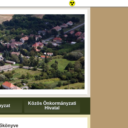
Közös Önkormányzati
yzat
Hivatal
yzőkönyve