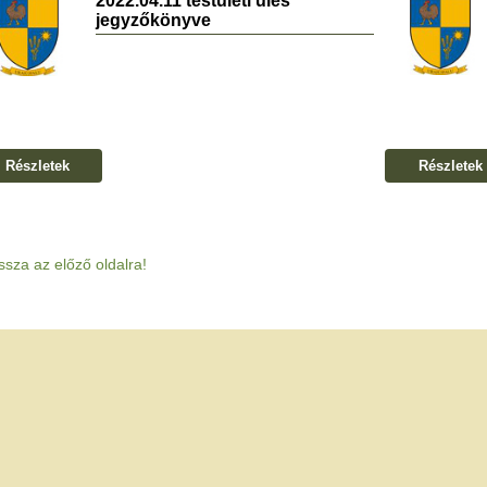
2022.04.11 testületi ülés
jegyzőkönyve
Részletek
Részletek
ssza az előző oldalra!