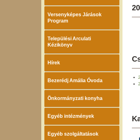
20
Versenyképes Járások
Program
Települési Arculati
Kézikönyv
Cs
Hírek
Bezerédj Amália Óvoda
Önkormányzati konyha
Egyéb intézmények
K
Egyéb szolgáltatások