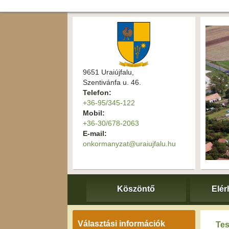
9651 Uraiújfalu,
Szentivánfa u. 46.
Telefon:
+36-95/345-122
Mobil:
+36-30/678-2063
E-mail:
onkormanyzat@uraiujfalu.hu
Köszöntő
Elér
Választási információk
Tes