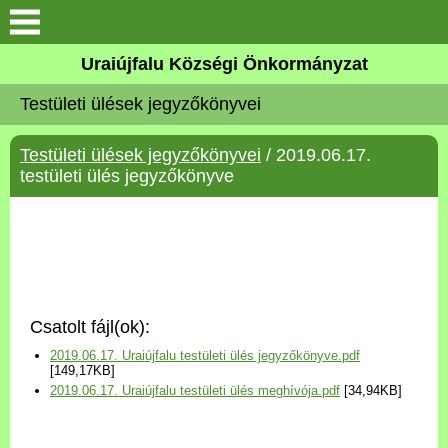
Köszöntő
Uraiújfalu Községi Önkormányzat
Testületi ülések jegyzőkönyvei
Elérhetőségek
Testületi ülések jegyzőkönyvei
/ 2019.06.17.
Uraiújfalu
testületi ülés jegyzőkönyve
Önkormányzat
Közös Önkormányzati
Hivatal
Csatolt fájl(ok):
Választási információk
2019.06.17. Uraiújfalu testületi ülés jegyzőkönyve.pdf
[149,17KB]
2019.06.17. Uraiújfalu testületi ülés meghívója.pdf
[34,94KB]
Versenyképes Járások
Program