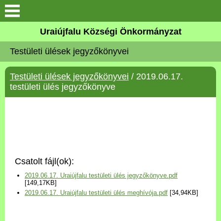
Köszöntő
Uraiújfalu Községi Önkormányzat
Testületi ülések jegyzőkönyvei
Elérhetőségek
Testületi ülések jegyzőkönyvei
/ 2019.06.17.
Uraiújfalu
testületi ülés jegyzőkönyve
Önkormányzat
Közös Önkormányzati
Hivatal
Csatolt fájl(ok):
Választási információk
2019.06.17. Uraiújfalu testületi ülés jegyzőkönyve.pdf
[149,17KB]
2019.06.17. Uraiújfalu testületi ülés meghívója.pdf
[34,94KB]
Versenyképes Járások
Program